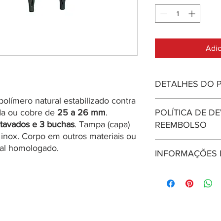
Adic
DETALHES DO 
límero natural estabilizado contra
Abraçadeira com corp
da ou cobre de
25 a 26 mm
.
POLÍTICA DE D
contra UV para 6 tub
tavados e 3 buchas
. Tampa (capa)
26 mm
REEMBOLSO
.
Acompanha 3 
Tampa (capa) em aço 
inox. Corpo em outros materiais ou
Use este espaço para
outros materiais ou ad
rial homologado.
INFORMAÇÕES 
que fazer caso esteja
homologado. Garantia
uma política de reem
Use este espaço para
maneira de estabelec
seus métodos de envi
com segurança.
uma política de envi
estabelecer confianç
segurança.